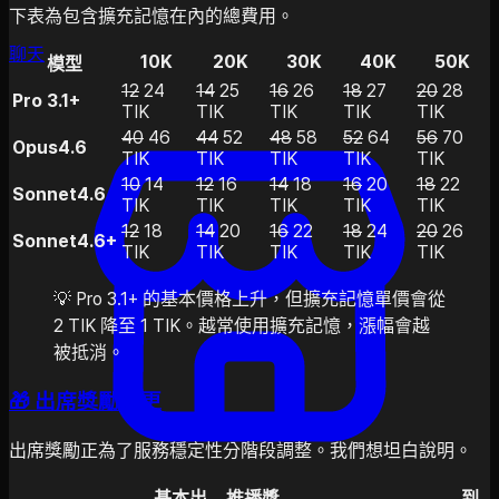
下表為包含擴充記憶在內的總費用。
聊天
10K
20K
30K
40K
50K
模型
12
24
14
25
16
26
18
27
20
28
Pro 3.1+
TIK
TIK
TIK
TIK
TIK
40
46
44
52
48
58
52
64
56
70
Opus4.6
TIK
TIK
TIK
TIK
TIK
10
14
12
16
14
18
16
20
18
22
Sonnet4.6
TIK
TIK
TIK
TIK
TIK
12
18
14
20
16
22
18
24
20
26
Sonnet4.6+
TIK
TIK
TIK
TIK
TIK
💡 Pro 3.1+ 的基本價格上升，但擴充記憶單價會從
2 TIK 降至 1 TIK。越常使用擴充記憶，漲幅會越
被抵消。
🎁 出席獎勵變更
出席獎勵正為了服務穩定性分階段調整。我們想坦白說明。
基本出
推播獎
到