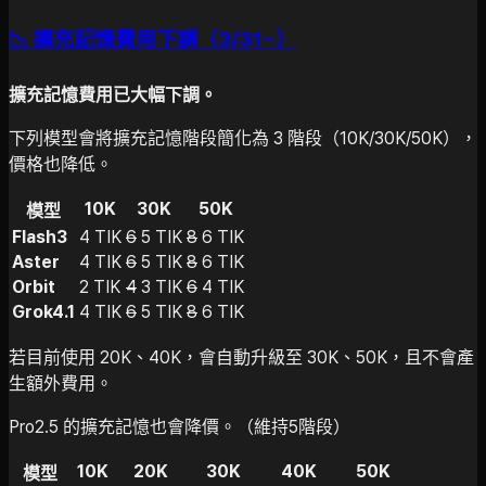
📉 擴充記憶費用下調（3/31~）
擴充記憶費用已大幅下調。
下列模型會將擴充記憶階段簡化為 3 階段（10K/30K/50K），
價格也降低。
10K
30K
50K
模型
Flash3
4 TIK
6
5 TIK
8
6 TIK
Aster
4 TIK
6
5 TIK
8
6 TIK
Orbit
2 TIK
4
3 TIK
6
4 TIK
Grok4.1
4 TIK
6
5 TIK
8
6 TIK
若目前使用 20K、40K，會自動升級至 30K、50K，且不會產
生額外費用。
Pro2.5 的擴充記憶也會降價。（維持5階段）
10K
20K
30K
40K
50K
模型