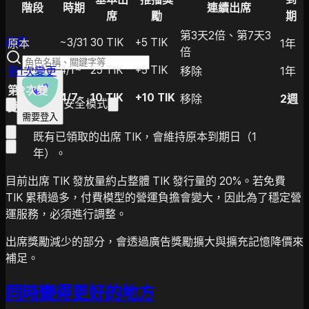
階段
時期
連續出席
席
勵
期
第3天2倍、第7天3
商店
~3/31
30 TIK
+5 TIK
原本
1年
倍
4/1~
25 TIK
+5 TIK
第1次變更
移除
1年
第2次變
4/7~
10 TIK
+10 TIK
移除
2週
安全模式
更
需要登入
既有已領取的出席 TIK，會維持原本到期日（1
年）。
目前出席 TIK 發放量約占整體 TIK 發行量的 20%。若免費
TIK 累積過多，付費模型的營運負擔會變大，因此為了穩定營
運服務，必須進行調整。
出席獎勵減少的部分，會透過廣告獎勵擴大與擴充記憶降價來
補足。
同時變得更好的地方