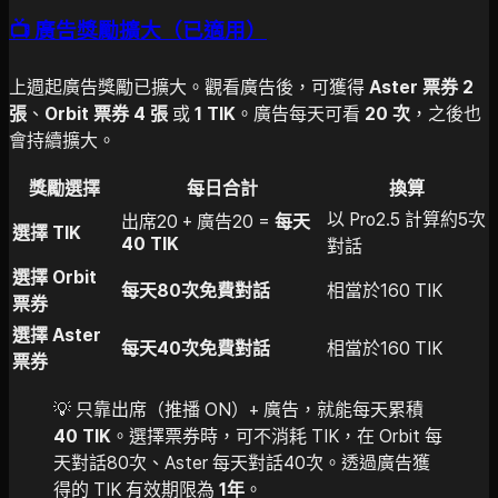
📺 廣告獎勵擴大（已適用）
上週起廣告獎勵已擴大。觀看廣告後，可獲得
Aster 票券 2
張
、
Orbit 票券 4 張
或
1 TIK
。廣告每天可看
20 次
，之後也
會持續擴大。
獎勵選擇
每日合計
換算
以 Pro2.5 計算約5次
出席20 + 廣告20 =
每天
選擇 TIK
40 TIK
對話
選擇 Orbit
每天80次免費對話
相當於160 TIK
票券
選擇 Aster
每天40次免費對話
相當於160 TIK
票券
💡 只靠出席（推播 ON）+ 廣告，就能每天累積
40 TIK
。選擇票券時，可不消耗 TIK，在 Orbit 每
天對話80次、Aster 每天對話40次。透過廣告獲
得的 TIK 有效期限為
1年
。