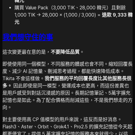
韓元
購買 Value Pack（3,000 TIK、28,000 韓元）且剩餘
1,000 TIK → 28,000 × (1,000 / 3,000) =
退款 9,333 韓
元
我們想守住的事
這次變更最在意的是，
不要降低品質
。
即使使用同一個模型，不同服務的體感也會不同。縮短回覆長
度、減少 AI 記憶量、刪減思考過程，都能快速降低成本。
Tikita 不會這樣做。
我們服務的平均回覆長度比其他服務長很
多。
因此即使是同一模型，營運成本也更高，而這份差異也
是用戶感受到對話沉浸感的原因。長期記憶筆記、5萬字擴充
記憶也是如此。為了配合價格而削減這些，不是我們想走的方
向。
對主要使用高 CP 值模型的用戶來說，這反而是好消息。
Flash3、Aster、Orbit、Grok4.1、Pro2.5 的擴充記憶從今天起
都更便宜了。提供 5 萬字擴充記憶的服務本來就很少，以這