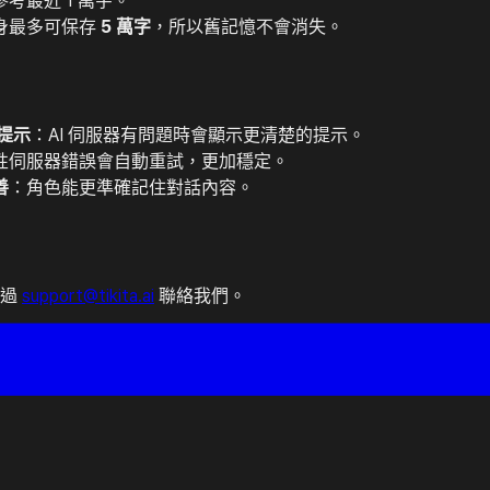
考最近 1 萬字。
身最多可保存
5 萬字
，所以舊記憶不會消失。
態提示
：AI 伺服器有問題時會顯示更清楚的提示。
性伺服器錯誤會自動重試，更加穩定。
善
：角色能更準確記住對話內容。
透過
support@tikita.ai
聯絡我們。