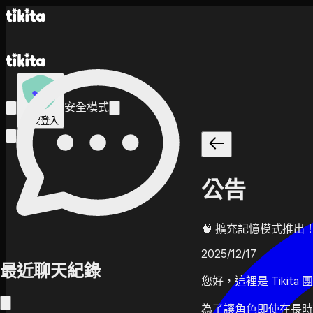
安全模式
需要登入
公告
🧠 擴充記憶模式推出
2025/12/17
最近聊天紀錄
您好，這裡是 Tikita 
為了讓角色即使在長