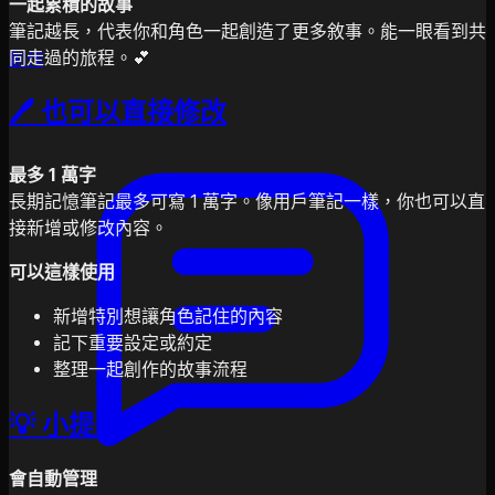
一起累積的故事
筆記越長，代表你和角色一起創造了更多敘事。能一眼看到共
同走過的旅程。💕
創作
🖊️ 也可以直接修改
最多 1 萬字
長期記憶筆記最多可寫 1 萬字。像用戶筆記一樣，你也可以直
接新增或修改內容。
可以這樣使用
新增特別想讓角色記住的內容
記下重要設定或約定
整理一起創作的故事流程
💡 小提醒
會自動管理