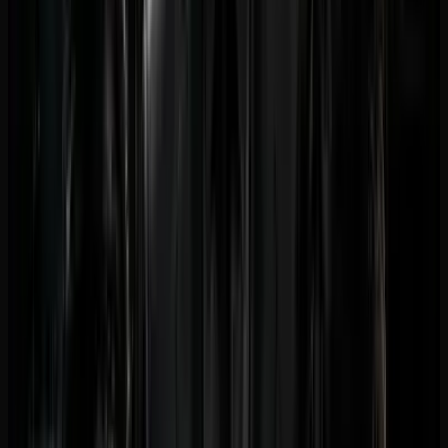
278
7
請被我的演技騙過，
「調查員有4人。我殺了人。沒有物證。只要走出偵訊室，我就
自由。」撐過6小時。
@
Prune