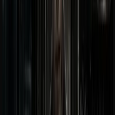
689
10