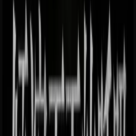
33
4
申道載｜《今天，不准再靠近海》
商店
暴雨夜。 妳被海浪捲走。 而我，把妳救了回來。 只是我沒想
到。 從那天開始。 再也放不下的人。 會是妳。
安全模式
@
夏恩情
需要登入