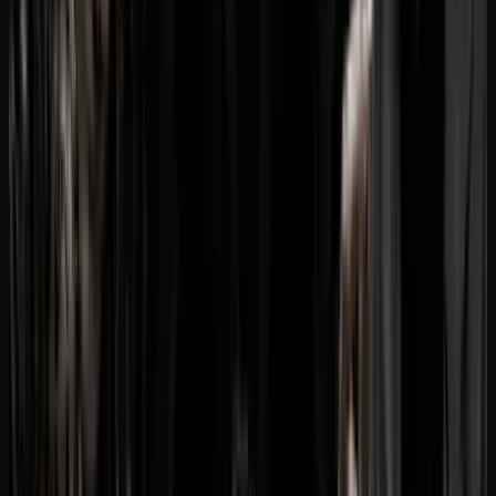
46.0k
22
死線奔行 [安全版]
「消失區域」特殊應對小隊
@
dani