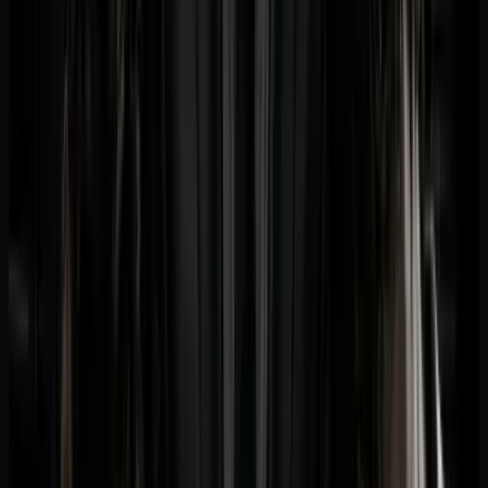
以家人之名的囚禁
以為是無微不至的親情，卻是處心積慮的獨佔欲。
@
함보