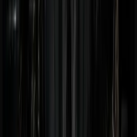
649
1