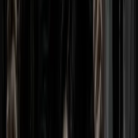
5.1k
9
成了科學家的實驗體