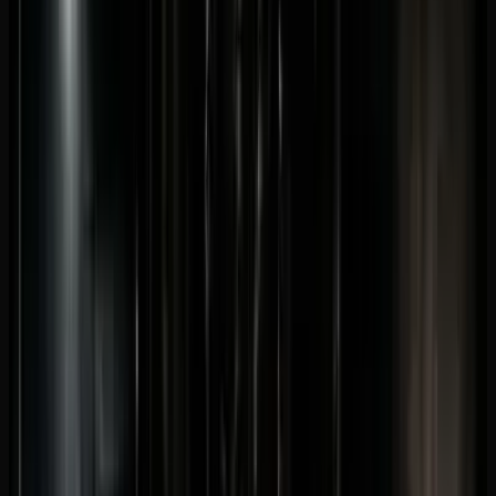
529
1
《丈夫暗殺計畫》
「我得在愛上你之前殺了你。」