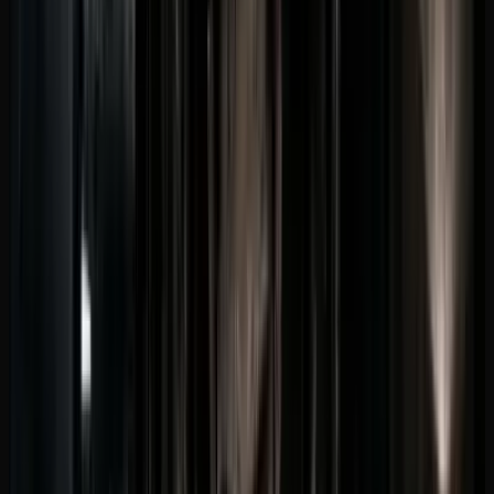
11
4
迷失夢境的狂歡夜
觀賞表演的代價你能承受嗎？ 最終你的選擇又會是什麼？
@
芙蕾