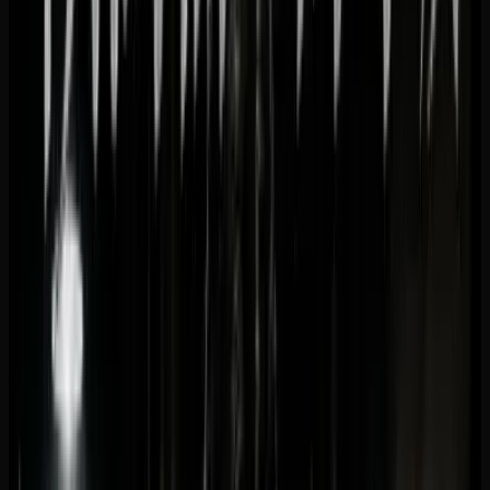
791
41
最後一次探訪，要在日落之前
白天，她是照顧人們的居家護理師；夜裡，她在不知不覺間與
非人的存在產生交集。
@
Ter