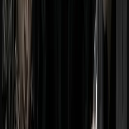
無標題
為了任務
@
平靜的黎明0936