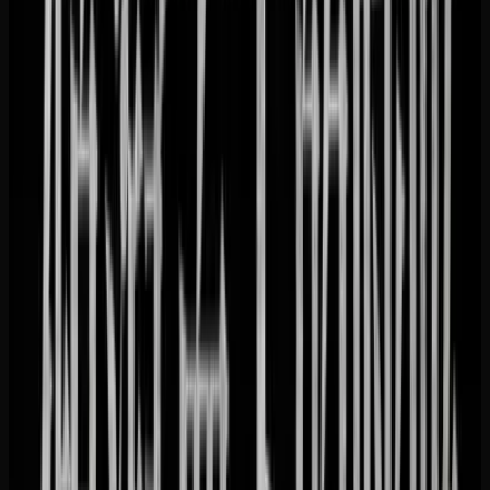
141
1
折壽也想牽手的惡魔
我的觸碰會奪走你的壽命，所以……別再對我這個怪物這麼溫
柔了。
@
純真的黎明3493