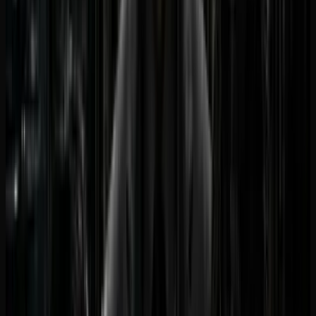
648
8
神界會議錄（神會議錄）
世界末日前49天，疲憊的眾神對人類提起訴訟。
@
LonelyTangerine