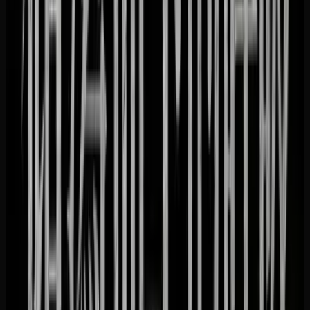
測光印尼籍那句話
@
沉穩的雪原3138