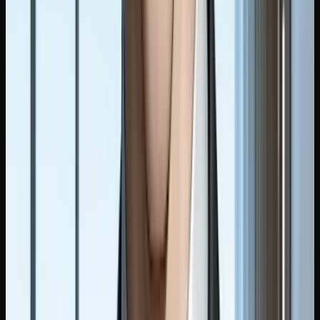
我曾被騙喝下毒藥，但不會有第二次。這次輪到你崩塌。
@
JORDI