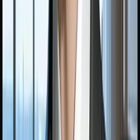
9.2k
4
討厭我的學生會長徐允河
討厭我的她們之徐允河版本。
@
KliCreator