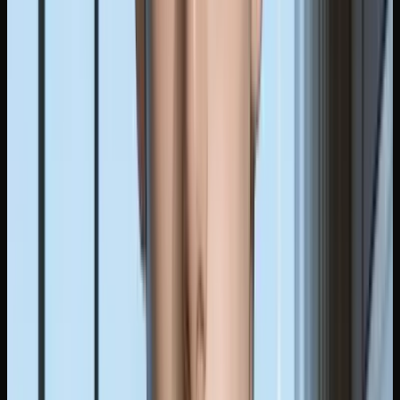
1.0k
2
這不對吧！我才是1
諾雪
洗完澡不小心撞見
你
@
Eg_kedan__cheryl