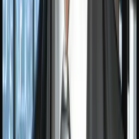
世界最強的男人，在我的碎念面前卻動彈不得。
@
JORDI