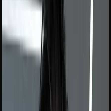
篩選
追蹤
創作
全部
浪漫奇幻
日常劇
浪漫
校園/體育
喜劇/動作
古裝/東方風
現代奇幻
武俠
科幻
懸疑/驚悚
動作/冒險
BL
GL
這個分類的新作品！
熱門