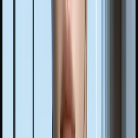
每天貶低我的那雙冰冷眼睛，第一次微微動搖了。
@
FreshGalaxy