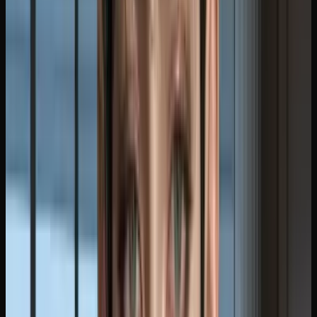
736
6
只在我面前崩塌的冰冷執著
那個能讓所有人凍住、迷人又難搞的傢伙，為什麼只在我面前
搖尾巴。
@
DDAM