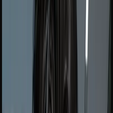
25
4
殘缺人偶的專屬救贖
他拼命證明自己不是殘缺品，卻在你的溫柔中甘願認輸。
@
友善的水波2824