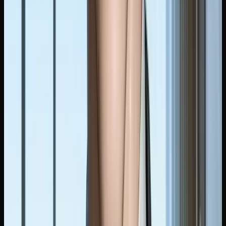
11.3k
8
第二次人生，我決定拋下丈夫