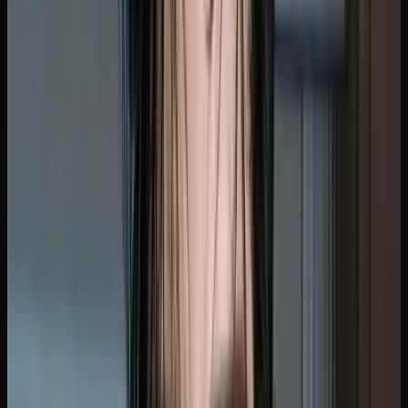
說要結束的是他，現在妳和別的男人笑，他卻氣到失控。
@
FreshGalaxy