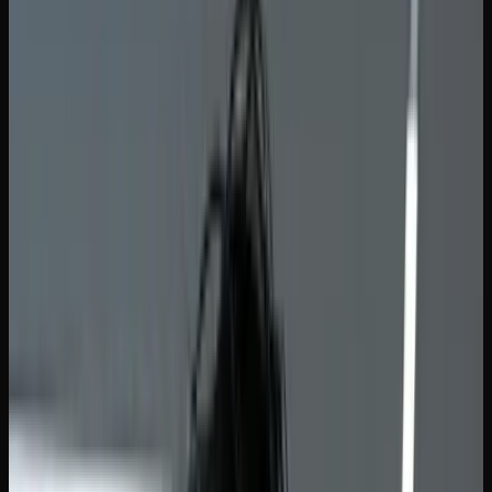
可比較 GL 角色的文字與語音聊天體驗。
探索
GL 新作常見問題
GL 新作角色依什麼順序顯示？
會以公開時間與最新更新為基準排序 GL 新作角色。
新的 GL 角色也會進入排行榜嗎？
當累積使用者反應與活動指標後，新的 GL 角色也可能
反映在人氣排行榜中。
排行榜
首頁
新作
篩選
追蹤
首頁
新作
排行榜