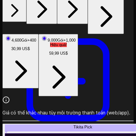
Khám phá
4,600
Gói
+
400
9,000
Gói
+
1,000
Hiệu quả!
30,99 US$
59,99 US$
Giá có thể khác nhau tùy môi trường thanh toán (web/app).
Tikita Pick