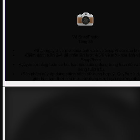
Vé SnapPhoto
Tổng 36
•
Nhận ngay 3 vé mở khóa ảnh và 5 vé SnapPhoto sau khi
•
Điểm danh tuần 2–4 để nhận lần lượt 4/5/6 vé mở khóa ảnh và
SnapPhoto.
•
Quyền lợi hằng tuần sẽ hết hạn nếu không dùng trong tuần đó và
sang tuần sau.
•
Sản phẩm này áp dụng chính sách sử dụng hợp lý. Quyền sử dụ
giới hạn tạm thời nếu mức sử dụng vượt quá ngưỡng nhất