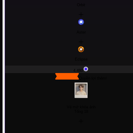
Orbit
Aster
Eclipse
4,480
Quyền lợi thêm!
Vé mở khóa ảnh
Tổng 18