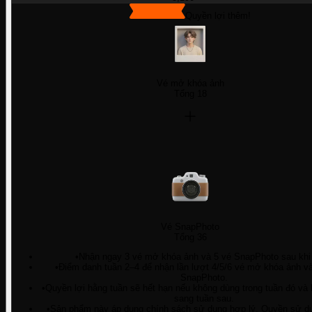
Quyền lợi thêm!
Vé mở khóa ảnh
Tổng 18
Vé SnapPhoto
Tổng 36
•
Nhận ngay 3 vé mở khóa ảnh và 5 vé SnapPhoto sau khi
•
Điểm danh tuần 2–4 để nhận lần lượt 4/5/6 vé mở khóa ảnh và
SnapPhoto.
•
Quyền lợi hằng tuần sẽ hết hạn nếu không dùng trong tuần đó và
sang tuần sau.
•
Sản phẩm này áp dụng chính sách sử dụng hợp lý. Quyền sử dụ