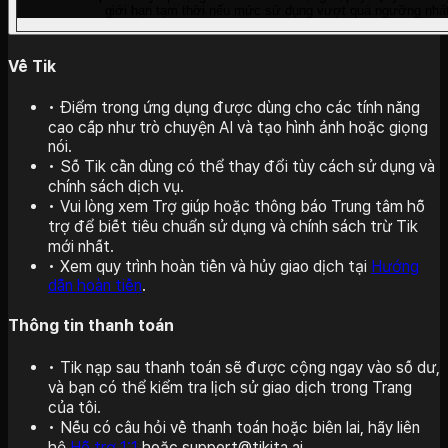
giới hạn tạm thời nếu mức sử dụng vượt quá ngưỡng nhất
Về Tik
•
Điểm trong ứng dụng được dùng cho các tính năng
cao cấp như trò chuyện AI và tạo hình ảnh hoặc giọng
nói.
•
Số Tik cần dùng có thể thay đổi tùy cách sử dụng và
chính sách dịch vụ.
•
Vui lòng xem Trợ giúp hoặc thông báo Trung tâm hỗ
trợ để biết tiêu chuẩn sử dụng và chính sách trừ Tik
mới nhất.
•
Xem quy trình hoàn tiền và hủy giao dịch tại
Hướng
dẫn hoàn tiền
.
Thông tin thanh toán
•
Tik nạp sau thanh toán sẽ được cộng ngay vào số dư,
và bạn có thể kiểm tra lịch sử giao dịch trong Trang
của tôi.
•
Nếu có câu hỏi về thanh toán hoặc biên lai, hãy liên
hệ
Hỗ trợ 1:1
hoặc support@tikita.ai.