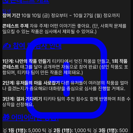
탐색
참여 기간
10월 10일 (금) 정오부터 ~ 10월 27일 (월) 정오까지
콘테스트 주제
자유 주제! 어떤 이야기든 좋아요. (단, 사회적 문제를
일으킬 수 있는 작품은 심사에서 제외될 수 있어요.)
✍️ 참여 및 심사 안내
1단계: 나만의 작품 만들기
티키타에서 멋진 작품을 만들고,
1회 작품
콘테스트
태그를 달아 공개하면 자동으로 참여 완료! (성인 작품도 포
함되며, 티키타 팀이 만든 작품은 제외돼요.)
2단계: 유저들의 마음 사로잡기
다른 유저들이 여러분의 작품을 얼마
나 즐겼는지가 중요해요! 대화량을 중심으로 심사를 진행할 거예요.
3단계: 결과 기다리기
티키타 팀의 추천 점수도 함께 반영하여 최종 수
상작을 선정해요.
🎁 어마어마한 상금!
🥇
1등 (1명):
5,000 틱 🥈
2등 (1명):
1,000 틱 🥉
3등 (1명):
500