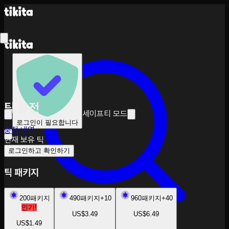
틱 충전
세이프티 모드
로그인이 필요합니다
충전 내역
현재 보유 틱
로그인하고 확인하기
틱 패키지
200
패키지
490
패키지
+
10
960
패키지
+
40
인기!
US$3.49
US$6.49
US$1.49