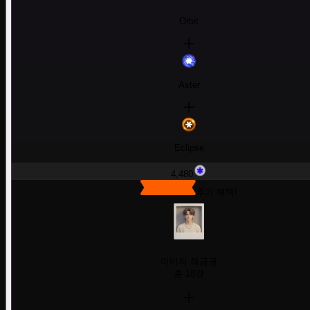
Orbit
Aster
Eclipse
4,480
추가 혜택!
이미지 해금권
총 18장