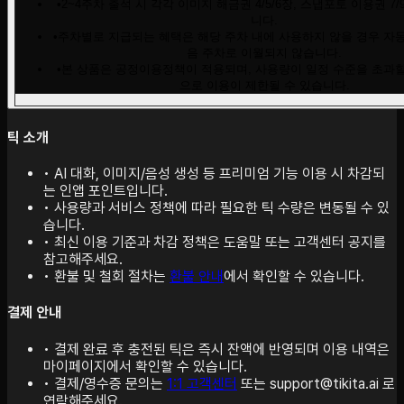
•
2~4주차 출석 시 각각 이미지 해금권 4/5/6장, 스냅포토 이용권 7/
니다.
•
주차별로 지급되는 혜택은 해당 주차 내에 사용하지 않을 경우 자동
음 주차로 이월되지 않습니다.
•
본 상품은 공정이용정책이 적용되며, 사용량이 일정 수준을 초과할
으로 이용이 제한될 수 있습니다.
틱 소개
•
AI 대화, 이미지/음성 생성 등 프리미엄 기능 이용 시 차감되
는 인앱 포인트입니다.
•
사용량과 서비스 정책에 따라 필요한 틱 수량은 변동될 수 있
습니다.
•
최신 이용 기준과 차감 정책은 도움말 또는 고객센터 공지를
참고해주세요.
•
환불 및 철회 절차는
환불 안내
에서 확인할 수 있습니다.
결제 안내
•
결제 완료 후 충전된 틱은 즉시 잔액에 반영되며 이용 내역은
마이페이지에서 확인할 수 있습니다.
•
결제/영수증 문의는
1:1 고객센터
또는 support@tikita.ai 로
연락해주세요.