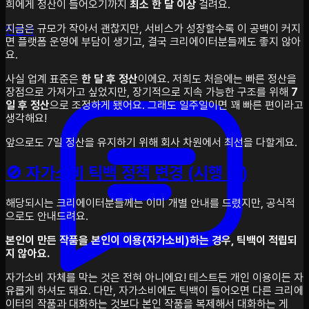
희에게 정산이 들어오기까지
최소 한 달 이상
걸려요.
지금은 규모가 작아서 괜찮지만, 서비스가 성장할수록 이 공백이 커지
만들기
면 플랫폼 운영에 부담이 생기고, 결국 크리에이터분들께도 좋지 않아
요.
사실 업계 표준은
한 달 후 정산
이에요. 저희도 처음에는 빠른 정산을
장점으로 가져가고 싶었지만, 장기적으로 지속 가능한 구조를 위해
7
일 후 정산
으로 조정하게 됐어요. 그래도 일주일이면 꽤 빠른 편이라고
생각해요!
앞으로도 7일 정산을 유지하기 위해 회사 차원에서 최선을 다할게요.
🚫 자가소비 틱백 정책 변경 (시행 중)
해당되시는 크리에이터분들께는 이미 개별 안내를 드렸지만, 공식적
으로도 안내드려요.
본인이 만든 작품을 본인이 이용(자가소비)하는 경우, 틱백이 적립되
지 않아요.
자가소비 자체를 막는 것은 전혀 아니에요! 테스트든 개인 이용이든 자
유롭게 하셔도 돼요. 다만, 자가소비에도 틱백이 들어오면 다른 크리에
이터의 작품과 대화하는 것보다 본인 작품을 복제해서 대화하는 게