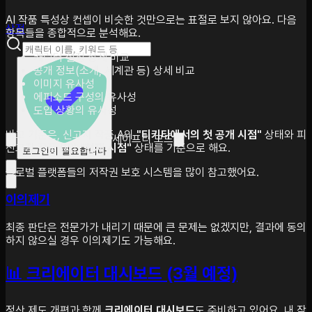
AI 작품 특성상 컨셉이 비슷한 것만으로는 표절로 보지 않아요. 다음
상점
항목들을 종합적으로 분석해요.
캐릭터 설정 상세 비교
공개 정보(소개, 세계관 등) 상세 비교
이미지 유사성
에피소드 구성의 유사성
도입 상황의 유사성
비교 기준은, 신고자 작품 A의
"티키타에서의 첫 공개 시점"
상태와 피
세이프티 모드
신고자 작품 B의
"현재 시점"
상태를 기준으로 해요.
로그인이 필요합니다
글로벌 플랫폼들의 저작권 보호 시스템을 많이 참고했어요.
이의제기
최종 판단은 전문가가 내리기 때문에 큰 문제는 없겠지만, 결과에 동의
하지 않으실 경우 이의제기도 가능해요.
📊 크리에이터 대시보드 (3월 예정)
정산 제도 개편과 함께
크리에이터 대시보드
도 준비하고 있어요. 내 작