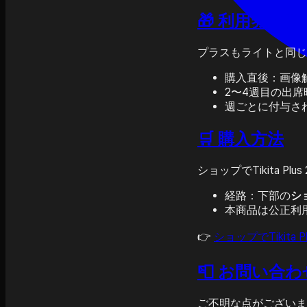
🎁 利用券特典
プラスもライトと同じ
購入直後：画像
2〜4週目の出席時
週ごとに付与さ
🛒 購入方法
ショップでTikita P
経路：下部の
シ
本商品は公正利
👉
ショップでTikita 
📮 お問い合わ
ご不明な点がございま