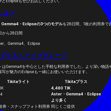
rとEclipseもぜひお試しください。
usとは？
r・Gemma4・Eclipseの3つのモデル
を28日間、1枚の利用券
日から28日間
、Gemma4、Eclipse
らプラスへアップグレード
aライトはGemma4を中心とした手軽な利用券でした。より深い
な描写が魅力のEclipseも一緒にお使いいただけます。
Tikitaライト
Tikitaプラス
IK
4,480 TIK
Aster・Gemma4・Eclipse
4
より多く
除券・スナップフォト利用券
同じくご提供