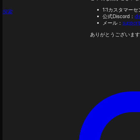
1:1カスタマーセ
探索
公式Discord：
di
メール：
support
ありがとうございます。 T