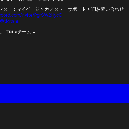
ンター：マイページ > カスタマーサポート > 1:1お問い合わせ
scord.com/invite/PgrSW2HycD
@tikita.ai
ikitaチーム 💙