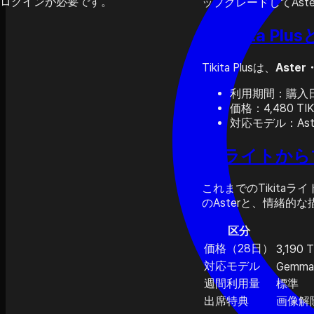
ログインが必要です。
ップグレードしてAste
✨ Tikita Pl
Tikita Plusは、
Aste
利用期間：購入
価格：4,480 TIK
対応モデル：Aster
🔁 ライトか
これまでのTikit
のAsterと、情緒的
区分
価格（28日）
3,190 T
対応モデル
Gemma
週間利用量
標準
出席特典
画像解