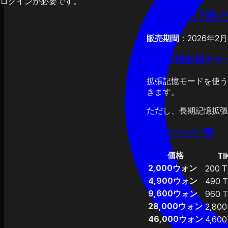
ログインが必要です。
🧧 旧正月TI
販売期間
：2026年2
長期記憶拡張チケ
拡張記憶モードを使う
きます。
ただし、長期記憶拡張
パッケージ一覧
価格
TI
2,000ウォン
200 T
4,900ウォン
490 T
9,600ウォン
960 T
28,000ウォン
2,800
46,000ウォン
4,600