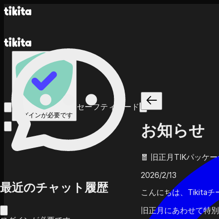
セーフティモード
ログインが必要です
お知らせ
🧧 旧正月TIKパッ
2026/2/13
最近のチャット履歴
こんにちは、Tikita
旧正月にあわせて特別