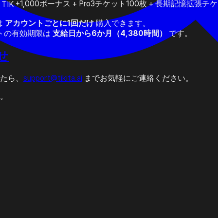
+1,000ボーナス + Pro3チケット100枚 + 長期記憶拡張チケ
 TIK
は
アカウントごとに1回だけ
購入できます。
トの有効期限は
支給日から6か月（4,380時間）
です。
せ
たら、
support@tikita.ai
までお気軽にご連絡ください。
。