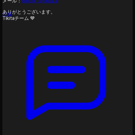
メール：
support@tikita.ai
ありがとうございます。
作成
Tikitaチーム 💙