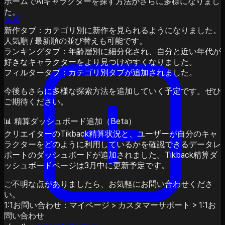
ホームでAIキャラクターを探す方法がさらに多様になりまし
た。
探索
新作タブ：カテゴリ別に新作を見られるようになりました。
人気順 / 最新順の並び替えも可能です。
ランキングタブ：年齢層別に細分化され、自分と近い年代が
好きなキャラクターをより見つけやすくなりました。
フィルタータブ：カテゴリ別タブが追加されました。
今後もさらに多様な探索方法を追加していく予定です。ぜひ
ご期待ください。
📊 精算ダッシュボード追加（Beta）
クリエイターのTikback精算状況と、ユーザーが自分のキャ
ラクターをどのように利用しているかを確認できるデータレ
ポートのダッシュボードが追加されました。Tikback精算ダ
ッシュボードページは3月中に更新予定です。
ご不明な点がありましたら、お気軽にお問い合わせくださ
い。
1:1お問い合わせ：マイページ > カスタマーサポート > 1:1お
問い合わせ